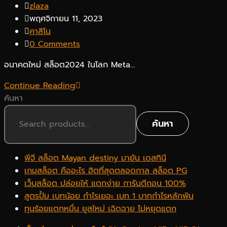
Post
zlaza
author:
Post
พฤศจิกายน 11, 2023
published:
Post
คาสิโน
category:
Post
0 Comments
comments:
อนาคตใหม่ สล็อต2024 ในโลก Meta…
เท
Continue Reading
รนด์
ค้นหา
ใหม่
ค้นหา
สล็อต2024
อนาคต
ใหม่
พีจี สล็อต Mayan destiny มายัน เดสทินี
แห่ง
เกมสล็อต คืออะไร ฮิตที่สุดตลอดกาล สล็อต PG
วงการ
เว็บสล็อต ปล่อยให้ แตกง่าย การันตีถอน 100%
เกม
สูตรปั้ม เบทน้อย กำไรเยอะ เบท 1 บาทกำไรหลักพัน
สล็อต
ทุนร้อยแตกหมื่น ยูสใหม่ เฉิดฉาย ไม่หยุดแตก
ออนไลน์