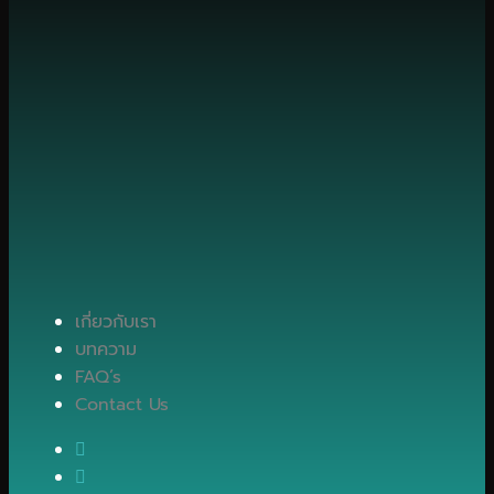
เกี่ยวกับเรา
บทความ
FAQ’s
Contact Us