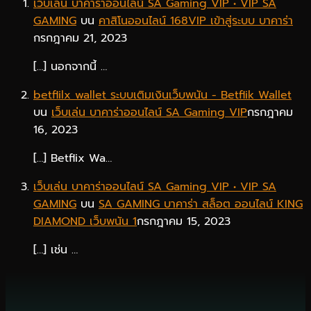
เว็บเล่น บาคาร่าออนไลน์ SA Gaming VIP • VIP SA
GAMING
บน
คาสิโนออนไลน์ 168VIP เข้าสู่ระบบ บาคาร่า
กรกฎาคม 21, 2023
[…] นอกจากนี้ …
betflilx wallet ระบบเติมเงินเว็บพนัน - Betflik Wallet
บน
เว็บเล่น บาคาร่าออนไลน์ SA Gaming VIP
กรกฎาคม
16, 2023
[…] Betflix Wa…
เว็บเล่น บาคาร่าออนไลน์ SA Gaming VIP • VIP SA
GAMING
บน
SA GAMING บาคาร่า สล็อต ออนไลน์ KING
DIAMOND เว็บพนัน 1
กรกฎาคม 15, 2023
[…] เช่น …