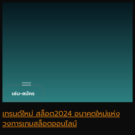
Skip
to
content
เล่น-สมัคร
เทรนด์ใหม่ สล็อต2024 อนาคตใหม่แห่ง
วงการเกมสล็อตออนไลน์