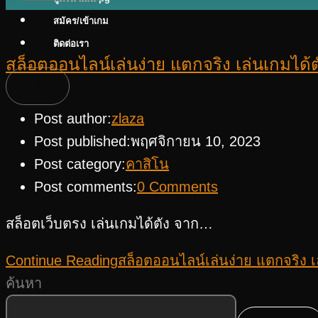
สมัคร/เข้าเกม
ติดต่อเรา
สล็อตออนไลน์เล่นง่าย แตกจริง เล่นเกมได้
X
Post author:
zlaza
Post published:
พฤศจิกายน 10, 2023
Post category:
คาสิโน
Post comments:
0 Comments
สล็อตเว็บตรง เล่นเกมได้ตัง จาก…
Continue Reading
สล็อตออนไลน์เล่นง่าย แตกจริง เ
ค้นหา