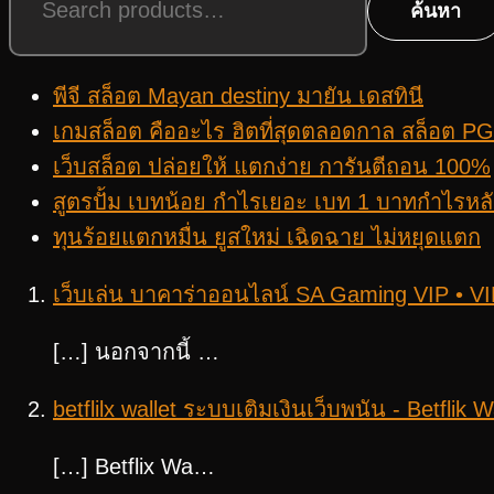
ค้นหา
พีจี สล็อต Mayan destiny มายัน เดสทินี
เกมสล็อต คืออะไร ฮิตที่สุดตลอดกาล สล็อต PG
เว็บสล็อต ปล่อยให้ แตกง่าย การันตีถอน 100%
สูตรปั้ม เบทน้อย กำไรเยอะ เบท 1 บาทกำไรหลั
ทุนร้อยแตกหมื่น ยูสใหม่ เฉิดฉาย ไม่หยุดแตก
เว็บเล่น บาคาร่าออนไลน์ SA Gaming VIP • 
[…] นอกจากนี้ …
betflilx wallet ระบบเติมเงินเว็บพนัน - Betflik W
[…] Betflix Wa…